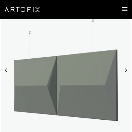
Prism | Déflecteur acoustique 3D