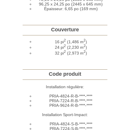
96,25 x 24,25 po (2445 x 645 mm)
Épaisseur: 6,65 po (169 mm)
Couverture
2
2
16 pi
(1,486 m
)
2
2
24 pi
(2,230 m
)
2
2
32 pi
(2,973 m
)
Code produit
Installation régulière:
PRIA-4824-R-B-****-****
PRIA-7224-R-B-****-****
PRIA-9624-R-B-****-****
Installation Sport-Impact:
PRIA-4824-S-B-****-****
PRIA-7224-S-B-****-****